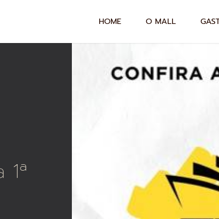
HOME
O MALL
GAS
 1ª