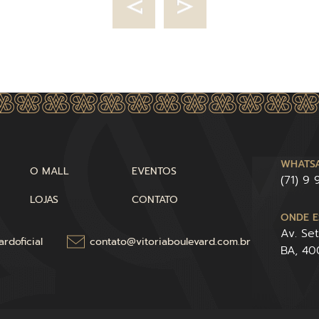
WHATSA
O MALL
EVENTOS
(71) 9
LOJAS
CONTATO
ONDE E
Av. Se
rdoficial
contato@vitoriaboulevard.com.br
BA, 4