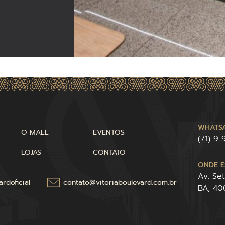
WHATSA
O MALL
EVENTOS
(71) 9
LOJAS
CONTATO
ONDE E
Av. Se
rdoficial
contato@vitoriaboulevard.com.br
BA, 4