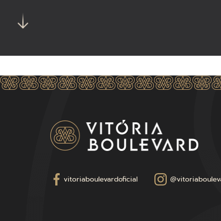
vitoriaboulevardoficial
@vitoriabouleva