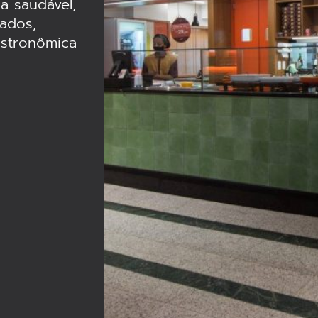
a saudável,
rados,
astronômica