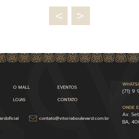
WHATSA
O MALL
EVENTOS
(71) 9
LOJAS
CONTATO
ONDE E
Av. Se
rdoficial
contato@vitoriaboulevard.com.br
BA, 4